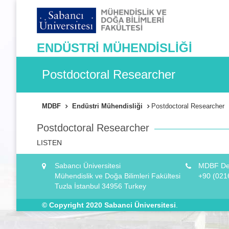
ENDÜSTRİ MÜHENDİSLİĞİ
Postdoctoral Researcher
MDBF
Endüstri Mühendisliği
Postdoctoral Researcher
Postdoctoral Researcher
LISTEN
Sabancı Üniversitesi
MDBF Dek
Mühendislik ve Doğa Bilimleri Fakültesi
+90 (021
Tuzla İstanbul 34956 Turkey
© Copyright 2020
Sabanci Üniversitesi
.