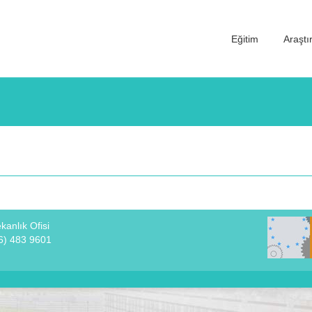
Eğitim
Araşt
anlık Ofisi
6) 483 9601